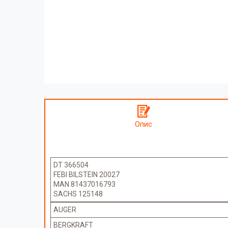
Опис
DT 366504
FEBI BILSTEIN 20027
MAN 81437016793
SACHS 125148
AUGER
BERGKRAFT