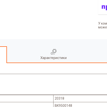
У ком
может
Характеристики
20318
BK9500148