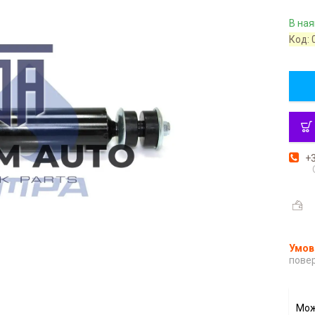
В ная
Код:
+3
повер