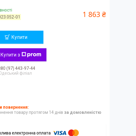
вності
1 863 ₴
023.052-01
Купити
Купити з
80 (97) 443-97-44
Одеський філіал
нення товару протягом 14 днів
за домовленістю