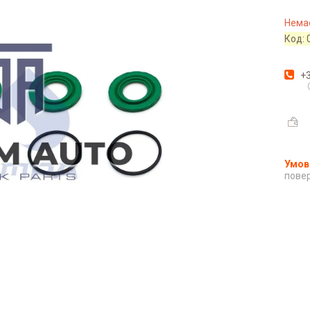
Немає
Код:
+3
повер