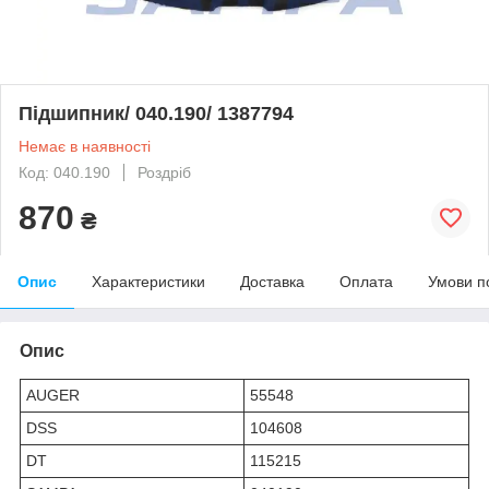
Підшипник/ 040.190/ 1387794
Немає в наявності
Код: 040.190
Роздріб
870
₴
Опис
Характеристики
Доставка
Оплата
Умови п
Опис
AUGER
55548
DSS
104608
DT
115215