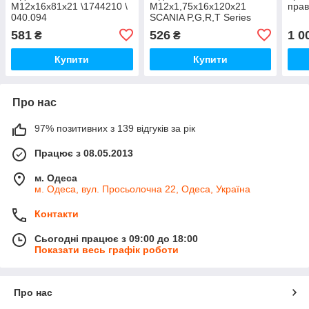
M12x16x81x21 \1744210 \
M12x1,75x16x120x21
прав
040.094
SCANIA P,G,R,T Series
\1744211 \ 040.145
581
526
1 0
₴
₴
Купити
Купити
Про нас
97% позитивних з 139 відгуків за рік
Працює з 08.05.2013
м. Одеса
м. Одеса, вул. Просьолочна 22, Одеса, Україна
Контакти
Сьогодні працює з 09:00 до 18:00
Показати весь графік роботи
Про нас