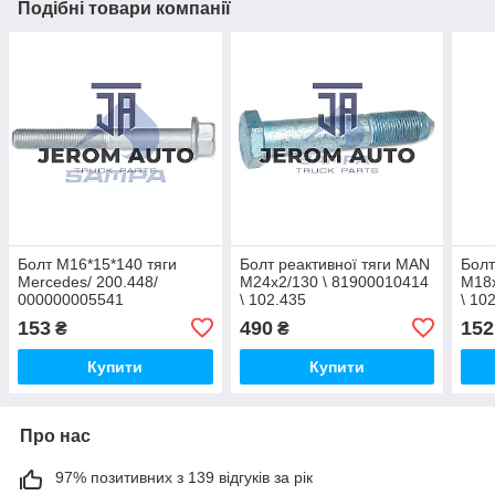
Подібні товари компанії
Болт М16*15*140 тяги
Болт реактивної тяги MAN
Болт
Mercedes/ 200.448/
M24x2/130 \ 81900010414
M18x
000000005541
\ 102.435
\ 10
153
490
152
₴
₴
Купити
Купити
Про нас
97% позитивних з 139 відгуків за рік