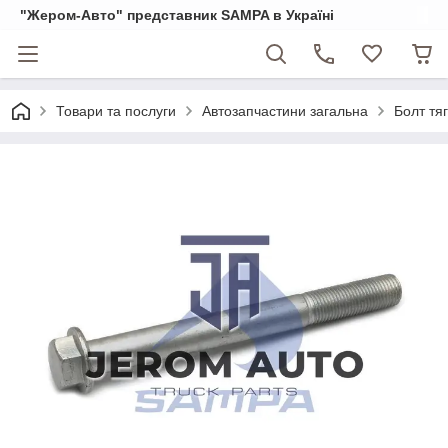
"Жером-Авто" представник SAMPA в Україні
Товари та послуги
Автозапчастини загальна
Болт тя