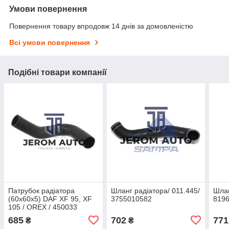
Умови повернення
Повернення товару впродовж 14 днів за домовленістю
Всі умови повернення
Подібні товари компанії
Патрубок радіатора
Шланг радіатора/ 011.445/
Шлан
(60x60x5) DAF XF 95, XF
3755010582
819
105 / OREX / 450033
685
702
771
₴
₴